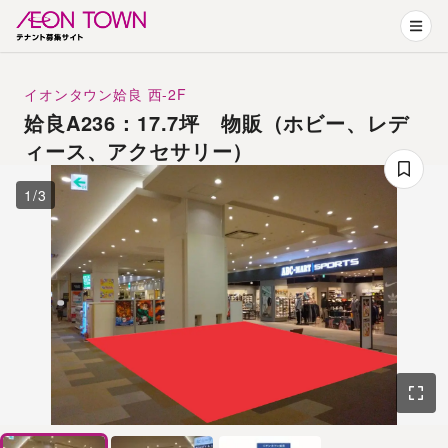
イオンタウン姶良
西-2F
姶良A236：17.7坪 物販（ホビー、レデ
ィース、アクセサリー）
1
/
3