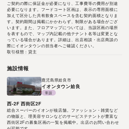
ご契約の際に保証金が必要になり、工事費等の費用が別途
必要になります。フードコート区画は、表示の専用面積に
加えて区分した共有飲食スペースを含む契約面積となりま
す。契約期間は掲載にかかわらず、制限がある場合がござ
います。また、フロアマップについては、当該区画の場所
を表すもので、マップ内記載の他テナント名等は変更とな
っている場合があります。詳細は、出店相談・出店商談の
際にイオンタウンの担当者へご確認ください。
取引様態：貸主
施設情報
鹿児島県
姶良市
イオンタウン姶良
常設
西-2F
西街区2F
総合スーパーのイオンが核店舗。ファッション・雑貨など
の物販と、理美容サロンなどのサービステナントが豊富な
西街区2Fの募集区画の一覧を掲載中。出店のお問い合わせ
が可能です。