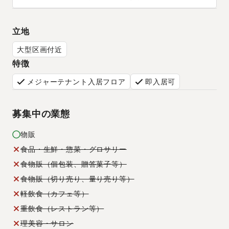
立地
大型区画付近
特徴
メジャーテナント入居フロア
即入居可
募集中の業態
物販
食品・生鮮・惣菜・グロサリー
食物販（個包装、贈答菓子等）
食物販（切り売り、量り売り等）
軽飲食（カフェ等）
重飲食（レストラン等）
理美容・サロン