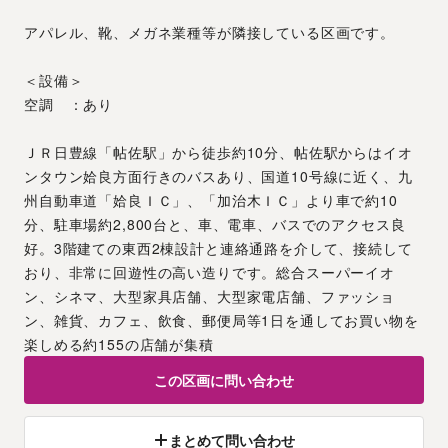
アパレル、靴、メガネ業種等が隣接している区画です。
＜設備＞
空調　：あり
ＪＲ日豊線「帖佐駅」から徒歩約10分、帖佐駅からはイオ
ンタウン姶良方面行きのバスあり、国道10号線に近く、九
州自動車道「姶良ＩＣ」、「加治木ＩＣ」より車で約10
分、駐車場約2,800台と、車、電車、バスでのアクセス良
好。3階建ての東西2棟設計と連絡通路を介して、接続して
おり、非常に回遊性の高い造りです。総合スーパーイオ
ン、シネマ、大型家具店舗、大型家電店舗、ファッショ
ン、雑貨、カフェ、飲食、郵便局等1日を通してお買い物を
楽しめる約155の店舗が集積
この区画に問い合わせ
まとめて問い合わせ