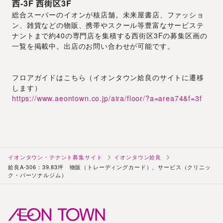
西-3F
西街区3F
総合スーパーのイオンが核店舗。未来屋書店、ファッショ
ン、雑貨などの物販、携帯やスクール等豊富なサービステ
ナントまで約40の専門店を集積する西街区3Fの募集区画の
一覧を掲載中。出店のお問い合わせが可能です。
フロアガイドはこちら（イオンタウン姶良のサイトに遷移
します）
https://www.aeontown.co.jp/aira/floor/?a=area74&f=3f
イオンタウン・テナント募集サイト
イオンタウン姶良
姶良A-306：39.83坪 物販（トレーディングカード）、サービス（クリニッ
ク・パーソナルジム）