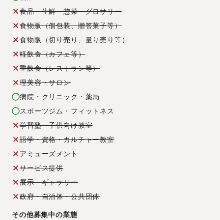
食品・生鮮・惣菜・グロサリー
食物販（個包装、贈答菓子等）
食物販（切り売り、量り売り等）
軽飲食（カフェ等）
重飲食（レストラン等）
理美容・サロン
病院・クリニック・薬局
スポーツジム・フィットネス
学習塾・子供向け教室
語学・資格・カルチャー教室
アミューズメント
サービス提供
展示・ギャラリー
政府・自治体・公共団体
その他募集中の業態