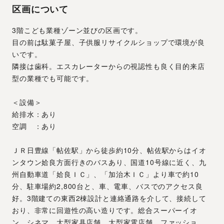
区画について
3階こども業種ゾーン並びの区画です。
目の前は駄菓子屋、子供服リサイクルショップで環境が良
いです。
隣接は歯科。エスカレーターからの視認性も良く目的来店
型の業種でも可能です。
＜設備＞
給排水：あり
空調　：あり
ＪＲ日豊線「帖佐駅」から徒歩約10分、帖佐駅からはイオ
ンタウン姶良方面行きのバスあり、国道10号線に近く、九
州自動車道「姶良ＩＣ」、「加治木ＩＣ」より車で約10
分、駐車場約2,800台と、車、電車、バスでのアクセス良
好。3階建ての東西2棟設計と連絡通路を介して、接続して
おり、非常に回遊性の高い造りです。総合スーパーイオ
ン、シネマ、大型家具店舗、大型家電店舗、ファッショ