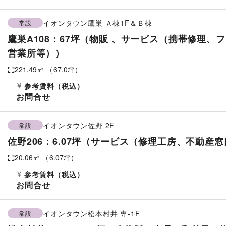
イオンタウン鷹巣
Ａ棟1F＆Ｂ棟
常設
鷹巣A108：67坪（物販 、サービス（携帯修理
営業所等））
221.49
㎡ （
67.0
坪）
参考賃料
（税込）
お問合せ
イオンタウン佐野
2F
常設
佐野206：6.07坪（サービス（修理工房、不動産
20.06
㎡ （
6.07
坪）
参考賃料
（税込）
お問合せ
イオンタウン松本村井
専-1F
常設