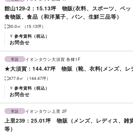
館山129-2：15.13坪 物販(衣料、スポーツ、ペッ
食物販、食品（和洋菓子、パン、生鮮三品等）
50.0
㎡ （
15.13
坪）
参考賃料
（税込）
お問合せ
イオンタウン大須賀
各棟1F
常設
★大須賀：144.47坪 物販（靴、衣料(メンズ、レ
477.6
㎡ （
144.47
坪）
参考賃料
（税込）
お問合せ
イオンタウン上里
2F
常設
上里239：25.01坪 物販（メンズ、レディス、
等）