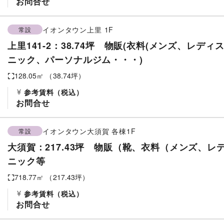
お問合せ
イオンタウン上里
1F
常設
上里141-2：38.74坪 物販(衣料(メンズ、レデ
ニック、パーソナルジム・・・)
128.05
㎡ （
38.74
坪）
参考賃料
（税込）
お問合せ
イオンタウン大須賀
各棟1F
常設
大須賀：217.43坪 物販（靴、衣料（メンズ、レ
ニック等
718.77
㎡ （
217.43
坪）
参考賃料
（税込）
お問合せ