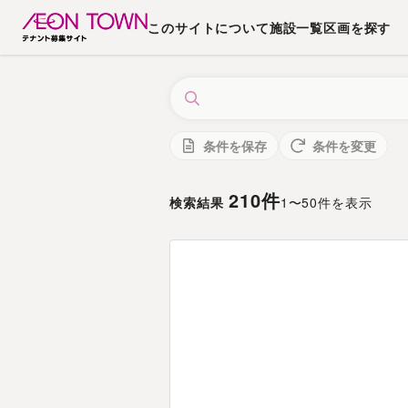
このサイトについて
施設一覧
区画を探す
条件を保存
条件を変更
210
件
検索結果
1
〜
50
件を表示