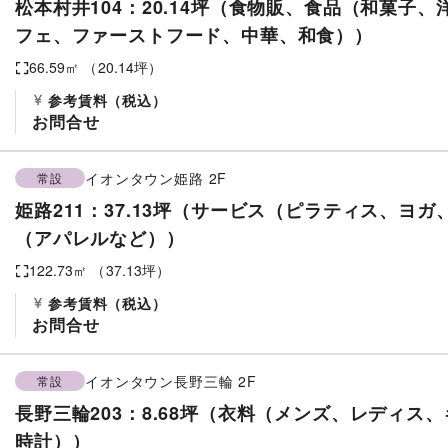
松本村井104：20.14坪（食物販、食品（和菓子
フェ、ファーストフード、中華、和食））
66.59
㎡ （
20.14
坪）
参考賃料
（税込）
お問合せ
イオンタウン姫路
2F
常設
姫路211：37.13坪（サービス（ピラティス、ヨ
（アパレルなど））
122.73
㎡ （
37.13
坪）
参考賃料
（税込）
お問合せ
イオンタウン長野三輪
2F
常設
長野三輪203：8.68坪（衣料（メンズ、レディス
時計））