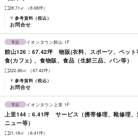
28.71
㎡ （
8.68
坪）
参考賃料
（税込）
お問合せ
イオンタウン館山
1F
常設
館山126：67.42坪 物販(衣料、スポーツ、ペット
食(カフェ) 、食物販、食品（生鮮三品、パン等）
222.86
㎡ （
67.42
坪）
参考賃料
（税込）
お問合せ
イオンタウン上里
1F
常設
上里144：6.41坪 サービス（携帯修理、靴修理
ニュー等）
21.18
㎡ （
6.41
坪）