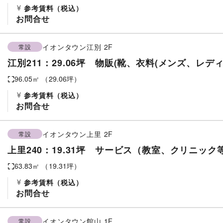
参考賃料
（税込）
お問合せ
イオンタウン江別
2F
常設
江別211：29.06坪 物販(靴、衣料(メンズ、レ
96.05
㎡ （
29.06
坪）
参考賃料
（税込）
お問合せ
イオンタウン上里
2F
常設
上里240：19.31坪 サービス（教室、クリニック
63.83
㎡ （
19.31
坪）
参考賃料
（税込）
お問合せ
イオンタウン館山
1F
常設