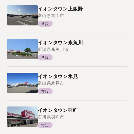
イオンタウン上飯野
富山県
富山市
常設
イオンタウン糸魚川
新潟県
糸魚川市
常設
イオンタウン氷見
富山県
氷見市
常設
イオンタウン羽咋
石川県
羽咋市
常設