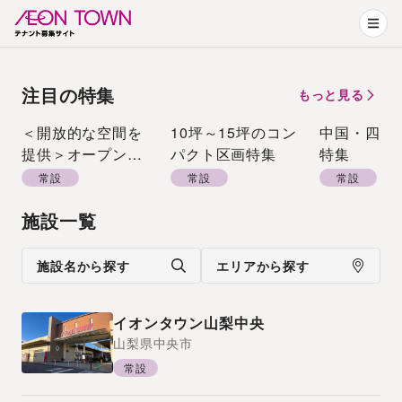
注目の特集
もっと見る
＜開放的な空間を
10坪～15坪のコン
中国・四国
提供＞オープンエ
パクト区画特集
特集
アーモール特集
常設
常設
常設
施設一覧
施設名から探す
エリアから探す
イオンタウン山梨中央
山梨県
中央市
常設