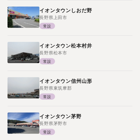
イオンタウンしおだ野
長野県
上田市
常設
イオンタウン松本村井
長野県
松本市
常設
イオンタウン信州山形
長野県
東筑摩郡
常設
イオンタウン茅野
長野県
茅野市
常設